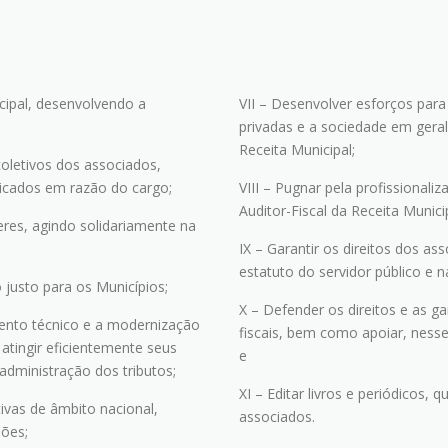
icipal, desenvolvendo a
VII – Desenvolver esforços para
privadas e a sociedade em geral 
Receita Municipal;
 coletivos dos associados,
raticados em razão do cargo;
VIII – Pugnar pela profissionali
Auditor-Fiscal da Receita Municip
eres, agindo solidariamente na
IX – Garantir os direitos dos as
estatuto do servidor público e na
 justo para os Municípios;
X – Defender os direitos e as g
ento técnico e a modernização
fiscais, bem como apoiar, nesse
atingir eficientemente seus
e
 administração dos tributos;
XI – Editar livros e periódicos,
tivas de âmbito nacional,
associados.
sões;