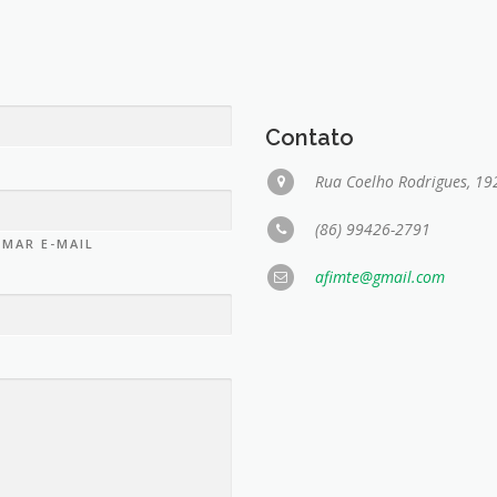
Contato
Rua Coelho Rodrigues, 192
(86) 99426-2791
RMAR E-MAIL
afimte@gmail.com